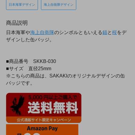
日本海軍デザイン
海上自衛隊デザイン
商品説明
日本海軍や
海上自衛隊
のシンボルともいえる
錨
と
桜
をデ
ザインした缶バッジ。
■商品番号 SKKB-030
■サイズ 直径25mm
※こちらの商品は、SAKAKIのオリジナルデザインの缶
バッジです。