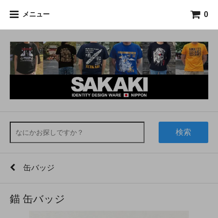
0
メニュー
検索
缶バッジ
錨 缶バッジ