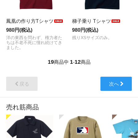
鳳凰の作り方Tシャツ
梯子乗り Tシャツ
980円(税込)
980円(税込)
洋の東西を問わず、権力者た
残りXSサイズのみ。
ちは不老不死に憧れ続けてき
ました。
19
1
12
商品中
-
商品
戻る
次へ
売れ筋商品