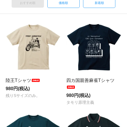
おすすめ順
価格順
新着順
陸王Tシャツ
四カ国親善麻雀Tシャツ
980円(税込)
980円(税込)
残りSサイズのみ。
タモリ原理主義