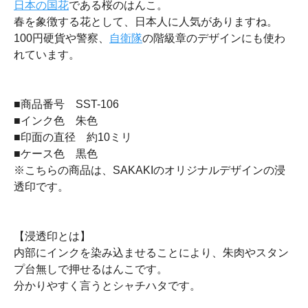
日本の国花
である桜のはんこ。
春を象徴する花として、日本人に人気がありますね。
100円硬貨や警察、
自衛隊
の階級章のデザインにも使わ
れています。
■商品番号 SST-106
■インク色 朱色
■印面の直径 約10ミリ
■ケース色 黒色
※こちらの商品は、SAKAKIのオリジナルデザインの浸
透印です。
【浸透印とは】
内部にインクを染み込ませることにより、朱肉やスタン
プ台無しで押せるはんこです。
分かりやすく言うとシャチハタです。