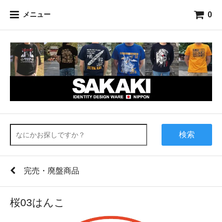
0
メニュー
検索
完売・廃盤商品
桜03はんこ