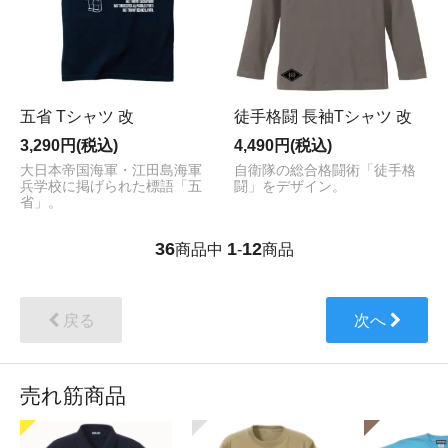
五省 Tシャツ 改
徒手格闘 長袖Tシャツ 改
3,290円(税込)
4,490円(税込)
大日本帝国海軍・江田島海軍
自衛隊の総合格闘術「徒手格
兵学校に掲げられた標語「五
闘」をデザイン。
省」。
36
1
12
商品中
-
商品
戻る
次へ
売れ筋商品