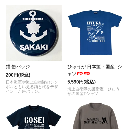
錨 缶バッジ
ひゅうが 日本製・国産Tシ
ャツ
200円(税込)
5,590円(税込)
日本海軍や海上自衛隊のシン
ボルともいえる錨と桜をデザ
海上自衛隊の護衛艦・ひゅう
インした缶バッジ。
がの国産Tシャツ。