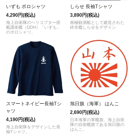
いずも ポロシャツ
しらせ 長袖Tシャツ
4,290円(税込)
3,890円(税込)
海上自衛隊のヘリコプター搭
南極観測船として建造された
載護衛艦（DDH）「いずも」
砕氷艦しらせをデザイン
のポロシャツ。
スマートネイビー長袖Tシ
旭日旗（海軍） はんこ
ャツ
2,690円(税込)
4,190円(税込)
日本海軍の軍艦旗、海上自衛
隊の自衛艦旗である旭日旗の
海上自衛隊をデザインした長
はんこ。
袖Tシャツ。