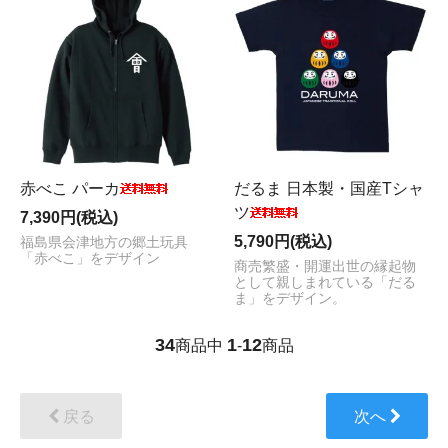
赤べこ パーカ
だるま 日本製・国産Tシャ
ツ
7,390円(税込)
5,790円(税込)
福島県会津地方の郷土玩具
「赤べこ」をデザイン
商売繁盛・開運出世の縁起物
として親しまれている「だる
ま」をデザイン。
34
1
12
商品中
-
商品
戻る
次へ