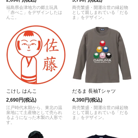
福島県会津地方の郷土玩具
商売繁盛・開運出世の縁起物
「赤べこ」をデザインしたは
として親しまれている「だる
んこ。
ま」をデザイン。
こけし はんこ
だるま 長袖Tシャツ
2,690円(税込)
4,390円(税込)
江戸時代末期から、東北の温
商売繁盛・開運出世の縁起物
泉地にて土産物として売られ
として親しまれている「だる
るようになった木製の人形で
ま」をデザイン。
す。