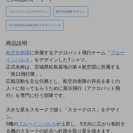
ブルーインパルスデザイン
航空自衛隊デザイン
SYURIKEN×SAKAKIコラボシリーズ
商品説明
航空自衛隊
に所属するアクロバット飛行チーム「
ブルー
インパルス
」をデザインしたTシャツ。
正式名称は、宮城県松島基地の第４航空団に所属する
「第11飛行隊」。
広報活動を主な任務とし、航空自衛隊の存在を多くの
人々に知ってもらうために展示飛行（アクロバット飛
行）を専門に行う部隊です。
大きな星をスモークで描く「スタークロス」をデザイ
ン。
5機の
ブルーインパルス
が上昇し、5方向に広がり相対す
る機のスモークの起点へ針路を取り星を描きます。