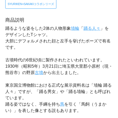
SYURIKEN×SAKAKIコラボシリーズ
商品説明
踊るような姿をした2体の人物形象
埴輪
「
踊る人々
」を
デザインしたTシャツ。
大胆にデフォルメされた顔と左手を挙げたポーズで有名
です。
古墳時代の6世紀頃に製作されたといわれています。
1930年（昭和5年）3月21日に埼玉県大里郡小原村（現・
熊谷市）の野原
古墳
から出土しました。
東京国立博物館における正式な展示資料名は「埴輪 踊る
人々」ですが、「踊る男女」や「踊る埴輪」とも呼ばれ
ています。
踊る姿ではなく、手綱を持ち
馬
を引く「馬飼（うまか
い）」を表した像とする説もあります。