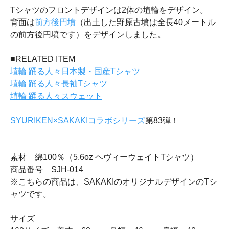
Tシャツのフロントデザインは2体の埴輪をデザイン。
背面は
前方後円墳
（出土した野原古墳は全長40メートル
の前方後円墳です）をデザインしました。
■RELATED ITEM
埴輪 踊る人々日本製・国産Tシャツ
埴輪 踊る人々長袖Tシャツ
埴輪 踊る人々スウェット
SYURIKEN×SAKAKIコラボシリーズ
第83弾！
素材 綿100％（5.6oz ヘヴィーウェイトTシャツ）
商品番号 SJH-014
※こちらの商品は、SAKAKIのオリジナルデザインのTシ
ャツです。
サイズ