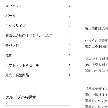
スウェット
パーカ
キッズサイズ
海上自衛隊
の
和風な絵柄のオリジナルはんこ
ひゅうが型護衛
缶バッジ
艦名は
令制国
雑貨
フロントは飛
その上空を飛
アウトレット＆セール
背面のヘリコプ
完売・廃盤商品
【日本デザイ
国内で流通す
グループから探す
国産Tシャツ
国産Tシャツ