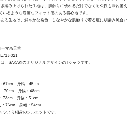
紡ぎ編み上げられた生地は、肌触りに優れるだけでなく耐久性も兼ね備
っているような適度なフィット感のある着心地です。
のある生地は、鮮やかな発色、しなやかな肌触りで着る度に馴染み風合
コーマ糸天竺
71J-021
は、SAKAKIのオリジナルデザインのTシャツです。
67cm 身幅：45cm
70cm 身幅：48cm
73cm 身幅：51cm
：76cm 身幅：54cm
シャツより細身のシルエットです。