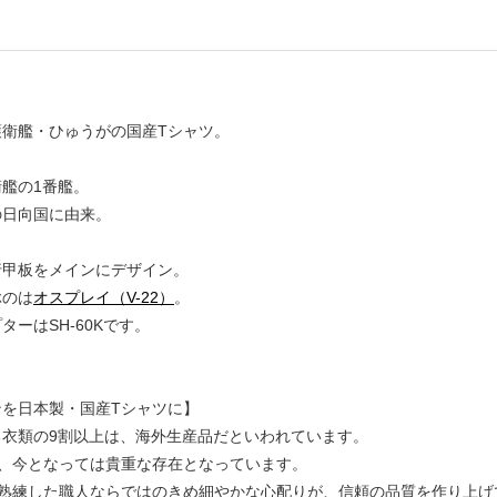
護衛艦・ひゅうがの国産Tシャツ。
艦の1番艦。
の日向国に由来。
行甲板をメインにデザイン。
ぶのは
オスプレイ（V-22）
。
ターはSH-60Kです。
ンを日本製・国産Tシャツに】
る衣類の9割以上は、海外生産品だといわれています。
は、今となっては貴重な存在となっています。
は熟練した職人ならではのきめ細やかな心配りが、信頼の品質を作り上げ