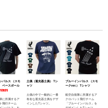
ンパルス （スモ
土偶（遮光器土偶） Tシ
ブルーインパルス （スモ
.） ベースボール
ャツ
ークver.） Tシャツ
土偶の中で一般的に一番
航空自衛隊に所属するア
隊に所属するア
有名な遮光器土偶をデザ
クロバット飛行チーム
ト飛行チーム
インしたTシャツ。
「ブルーインパルス」を
インパルス」を
デザインしたTシャツ。