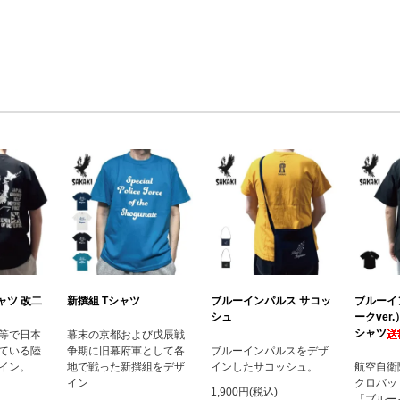
ャツ 改二
新撰組 Tシャツ
ブルーインパルス サコッ
ブルーイ
シュ
ークver
シャツ
等で日本
幕末の京都および戊辰戦
ている陸
争期に旧幕府軍として各
ブルーインパルスをデザ
イン。
地で戦った新撰組をデザ
インしたサコッシュ。
航空自衛
イン
クロバッ
1,900円(税込)
「ブルー