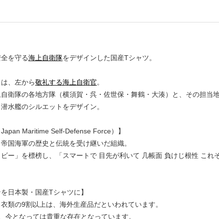
安全を守る
海上自衛隊
をデザインした国産Tシャツ。
トは、左から
敬礼する海上自衛官
。
上自衛隊の各地方隊（横須賀・呉・佐世保・舞鶴・大湊）と、その担当
と潜水艦のシルエットをデザイン。
n Maritime Self-Defense Force）】
、帝国海軍の歴史と伝統を受け継いだ組織。
ビー」を標榜し、「スマートで 目先が利いて 几帳面 負けじ根性 こ
ンを日本製・国産Tシャツに】
る衣類の9割以上は、海外生産品だといわれています。
は、今となっては貴重な存在となっています。