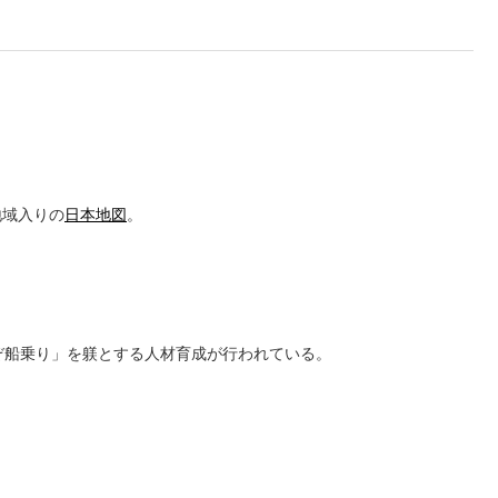
地域入りの
日本地図
。
れぞ船乗り」を躾とする人材育成が行われている。