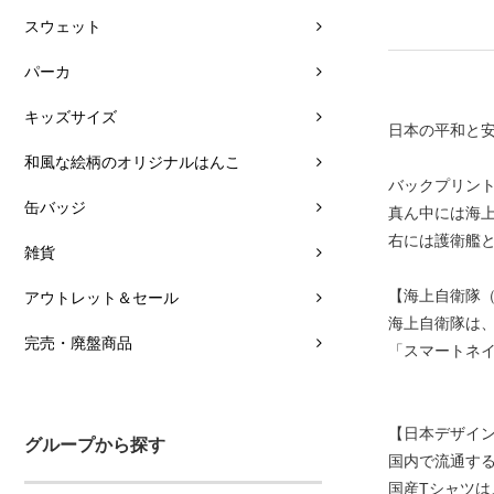
スウェット
パーカ
キッズサイズ
日本の平和と
和風な絵柄のオリジナルはんこ
バックプリン
缶バッジ
真ん中には海
右には護衛艦
雑貨
【海上自衛隊（Japa
アウトレット＆セール
海上自衛隊は
完売・廃盤商品
「スマートネイ
【日本デザイ
グループから探す
国内で流通す
国産Tシャツ