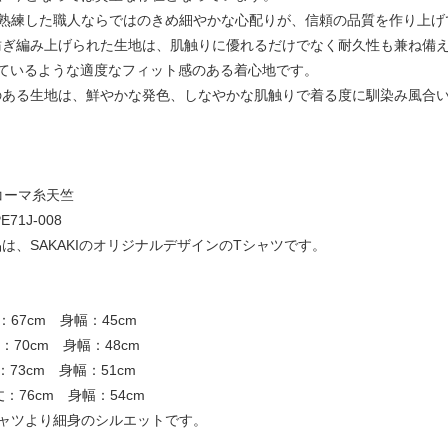
は熟練した職人ならではのきめ細やかな心配りが、信頼の品質を作り上げ
紡ぎ編み上げられた生地は、肌触りに優れるだけでなく耐久性も兼ね備
っているような適度なフィット感のある着心地です。
のある生地は、鮮やかな発色、しなやかな肌触りで着る度に馴染み風合
コーマ糸天竺
71J-008
は、SAKAKIのオリジナルデザインのTシャツです。
67cm 身幅：45cm
70cm 身幅：48cm
73cm 身幅：51cm
：76cm 身幅：54cm
シャツより細身のシルエットです。