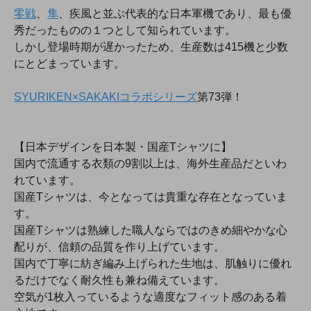
零戦
、
隼
、疾風と並ぶ代表的な日本軍機であり、最も優
秀だったものの１つとして知られています。
しかし登場時期が遅かったため、生産数は415機と少数
にとどまっています。
SYURIKEN×SAKAKIコラボシリーズ
第73弾！
【日本デザインを日本製・国産Tシャツに】
国内で流通する衣類の9割以上は、海外生産品だといわ
れています。
国産Tシャツは、今となっては貴重な存在となっていま
す。
国産Tシャツは熟練した職人ならではのきめ細やかな心
配りが、信頼の品質を作り上げています。
国内で丁寧に紡ぎ編み上げられた生地は、肌触りに優れ
るだけでなく耐久性も兼ね備えています。
空気が1枚入っているような適度なフィット感のある着