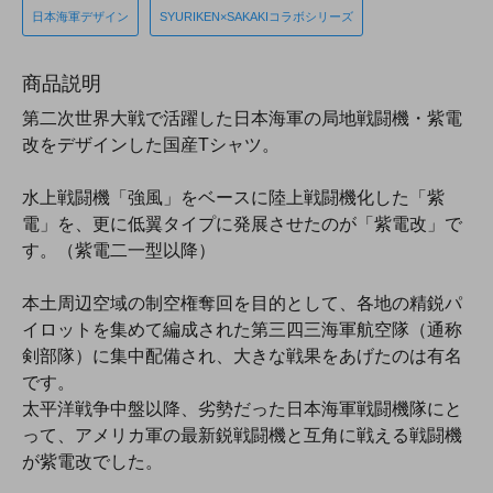
日本海軍デザイン
SYURIKEN×SAKAKIコラボシリーズ
商品説明
第二次世界大戦で活躍した日本海軍の局地戦闘機・紫電
改をデザインした国産Tシャツ。
水上戦闘機「強風」をベースに陸上戦闘機化した「紫
電」を、更に低翼タイプに発展させたのが「紫電改」で
す。（紫電二一型以降）
本土周辺空域の制空権奪回を目的として、各地の精鋭パ
イロットを集めて編成された第三四三海軍航空隊（通称
剣部隊）に集中配備され、大きな戦果をあげたのは有名
です。
太平洋戦争中盤以降、劣勢だった日本海軍戦闘機隊にと
って、アメリカ軍の最新鋭戦闘機と互角に戦える戦闘機
が紫電改でした。