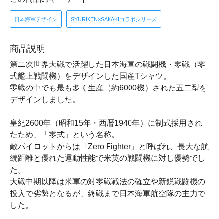
日本海軍デザイン
SYURIKEN×SAKAKIコラボシリーズ
商品説明
第二次世界大戦で活躍した日本海軍の戦闘機・零戦（零
式艦上戦闘機）をデザインした国産Tシャツ。
零戦の中でも最も多く生産（約6000機）された五二型を
デザインしました。
皇紀2600年（昭和15年・西暦1940年）に制式採用され
たため、「零式」という名称。
敵パイロットからは「Zero Fighter」と呼ばれ、長大な航
続距離と優れた運動性能で米英の戦闘機に対し優勢でし
た。
大戦中期以降は米軍の対零戦戦法の確立や新鋭戦闘機の
投入で劣勢となるが、終戦まで日本海軍航空隊の主力で
した。