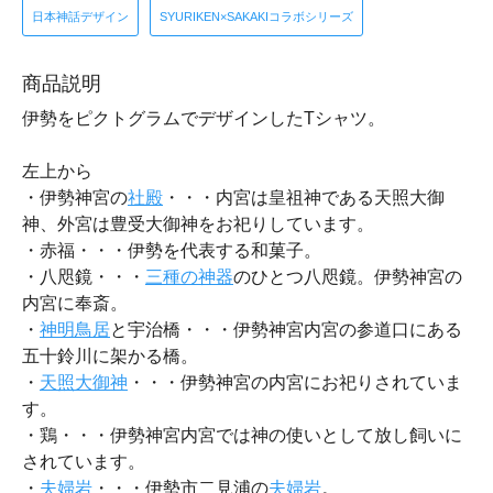
日本神話デザイン
SYURIKEN×SAKAKIコラボシリーズ
商品説明
伊勢をピクトグラムでデザインしたTシャツ。
左上から
・伊勢神宮の
社殿
・・・内宮は皇祖神である天照大御
神、外宮は豊受大御神をお祀りしています。
・赤福・・・伊勢を代表する和菓子。
・八咫鏡・・・
三種の神器
のひとつ八咫鏡。伊勢神宮の
内宮に奉斎。
・
神明鳥居
と宇治橋・・・伊勢神宮内宮の参道口にある
五十鈴川に架かる橋。
・
天照大御神
・・・伊勢神宮の内宮にお祀りされていま
す。
・鶏・・・伊勢神宮内宮では神の使いとして放し飼いに
されています。
・
夫婦岩
・・・伊勢市二見浦の
夫婦岩
。