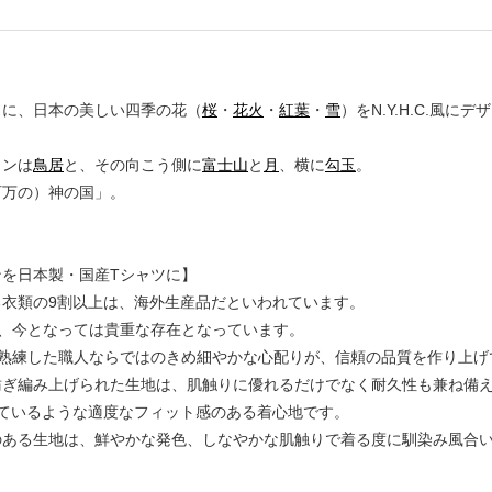
トに、日本の美しい四季の花（
桜
・
花火
・
紅葉
・
雪
）をN.Y.H.C.風にデ
インは
鳥居
と、その向こう側に
富士山
と
月
、横に
勾玉
。
百万の）神の国」。
ンを日本製・国産Tシャツに】
る衣類の9割以上は、海外生産品だといわれています。
は、今となっては貴重な存在となっています。
は熟練した職人ならではのきめ細やかな心配りが、信頼の品質を作り上げ
紡ぎ編み上げられた生地は、肌触りに優れるだけでなく耐久性も兼ね備
っているような適度なフィット感のある着心地です。
のある生地は、鮮やかな発色、しなやかな肌触りで着る度に馴染み風合