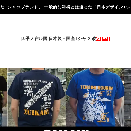
にしたTシャツブランド。 一般的な和柄とは違った「日本デザインT
四季ノ在ル國 日本製・国産Tシャツ 改