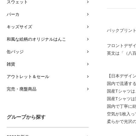
スウェット
パーカ
キッズサイズ
バックプリン
和風な絵柄のオリジナルはんこ
フロントデザ
缶バッジ
英文は「（八
雑貨
【日本デザイ
アウトレット＆セール
国内で流通す
完売・廃盤商品
国産Tシャツ
国産Tシャツ
国内で丁寧に
空気が1枚入
グループから探す
柔らかで光沢