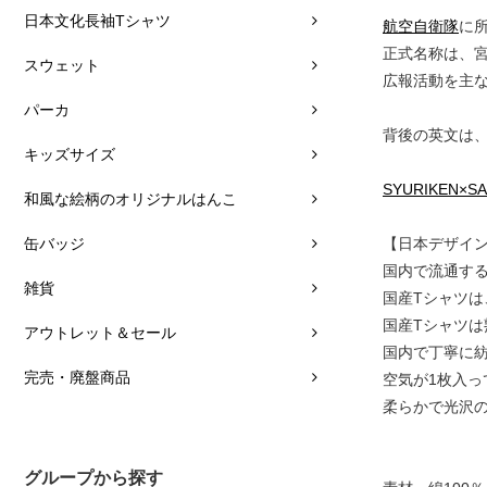
日本文化長袖Tシャツ
航空自衛隊
に
正式名称は、宮
スウェット
広報活動を主
パーカ
背後の英文は
キッズサイズ
SYURIKEN×
和風な絵柄のオリジナルはんこ
缶バッジ
【日本デザイ
国内で流通す
雑貨
国産Tシャツ
国産Tシャツ
アウトレット＆セール
国内で丁寧に
完売・廃盤商品
空気が1枚入
柔らかで光沢
グループから探す