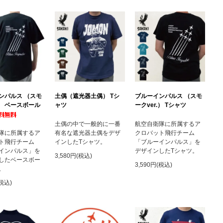
ンパルス （スモ
土偶（遮光器土偶） Tシ
ブルーインパルス （スモ
.） ベースボール
ャツ
ークver.） Tシャツ
土偶の中で一般的に一番
航空自衛隊に所属するア
隊に所属するア
有名な遮光器土偶をデザ
クロバット飛行チーム
ト飛行チーム
インしたTシャツ。
「ブルーインパルス」を
インパルス」を
デザインしたTシャツ。
3,580円(税込)
したベースボー
3,590円(税込)
。
(税込)