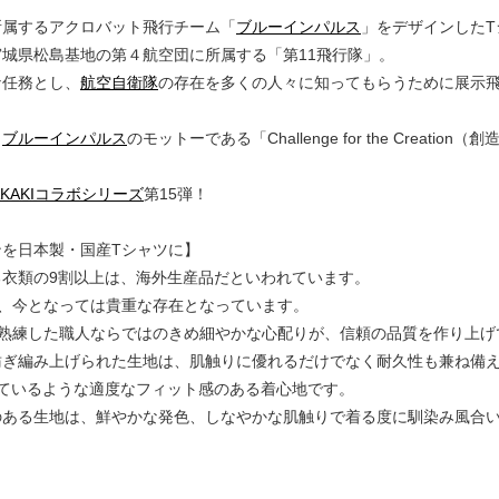
所属するアクロバット飛行チーム「
ブルーインパルス
」をデザインしたT
城県松島基地の第４航空団に所属する「第11飛行隊」。
な任務とし、
航空自衛隊
の存在を多くの人々に知ってもらうために展示
、
ブルーインパルス
のモットーである「Challenge for the Creat
SAKAKIコラボシリーズ
第15弾！
ンを日本製・国産Tシャツに】
る衣類の9割以上は、海外生産品だといわれています。
は、今となっては貴重な存在となっています。
は熟練した職人ならではのきめ細やかな心配りが、信頼の品質を作り上げ
紡ぎ編み上げられた生地は、肌触りに優れるだけでなく耐久性も兼ね備
っているような適度なフィット感のある着心地です。
のある生地は、鮮やかな発色、しなやかな肌触りで着る度に馴染み風合