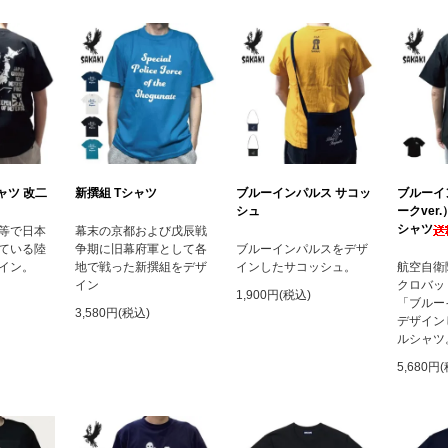
ャツ 改二
新撰組 Tシャツ
ブルーインパルス サコッ
ブルーイ
シュ
ークver
シャツ
等で日本
幕末の京都および戊辰戦
ている陸
争期に旧幕府軍として各
ブルーインパルスをデザ
イン。
地で戦った新撰組をデザ
インしたサコッシュ。
航空自衛
イン
クロバッ
1,900円(税込)
「ブルー
3,580円(税込)
デザイン
ルシャツ
5,680円