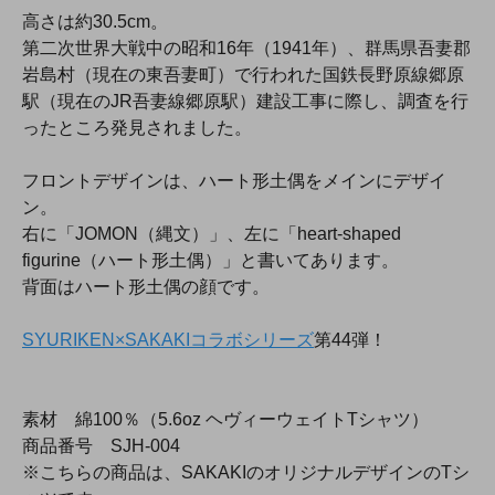
高さは約30.5cm。
第二次世界大戦中の昭和16年（1941年）、群馬県吾妻郡
岩島村（現在の東吾妻町）で行われた国鉄長野原線郷原
駅（現在のJR吾妻線郷原駅）建設工事に際し、調査を行
ったところ発見されました。
フロントデザインは、ハート形土偶をメインにデザイ
ン。
右に「JOMON（縄文）」、左に「heart-shaped
figurine（ハート形土偶）」と書いてあります。
背面はハート形土偶の顔です。
SYURIKEN×SAKAKIコラボシリーズ
第44弾！
素材 綿100％（5.6oz ヘヴィーウェイトTシャツ）
商品番号 SJH-004
※こちらの商品は、SAKAKIのオリジナルデザインのTシ