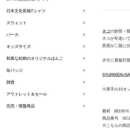
日本文化長袖Tシャツ
スウェット
ネコ
の妖怪・
パーカ
ネコが年老いて
尻尾が二股に
キッズサイズ
和風な絵柄のオリジナルはんこ
夕方に看板灯
缶バッジ
SYURIKEN×
雑貨
※厚手の10オ
アウトレット＆セール
完売・廃盤商品
素材 綿100％
商品番号 SCJ-
※こちらの商品