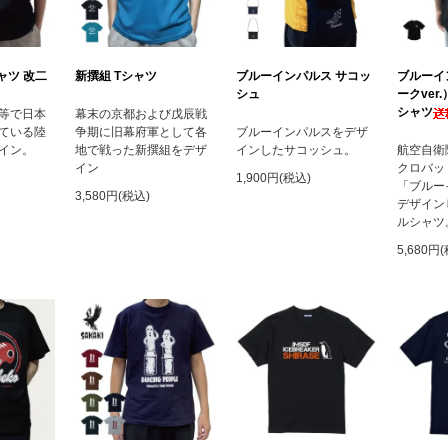
ャツ 改二
新撰組 Tシャツ
ブルーインパルス サコッ
ブルーイ
シュ
ークver
シャツ
等で日本
幕末の京都および戊辰戦
ている陸
争期に旧幕府軍として各
ブルーインパルスをデザ
イン。
地で戦った新撰組をデザ
インしたサコッシュ。
航空自衛
イン
クロバッ
1,900円(税込)
「ブルー
3,580円(税込)
デザイン
ルシャツ
5,680円