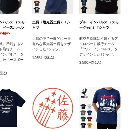
ンパルス （スモ
土偶（遮光器土偶） Tシ
ブルーインパルス （スモ
.） ベースボール
ャツ
ークver.） Tシャツ
土偶の中で一般的に一番
航空自衛隊に所属するア
隊に所属するア
有名な遮光器土偶をデザ
クロバット飛行チーム
ト飛行チーム
インしたTシャツ。
「ブルーインパルス」を
インパルス」を
デザインしたTシャツ。
3,580円(税込)
したベースボー
3,590円(税込)
。
(税込)