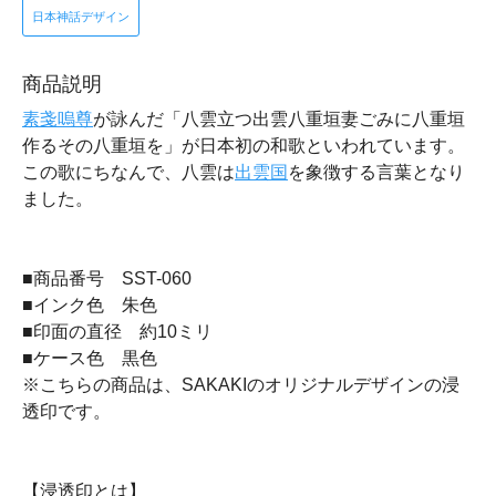
日本神話デザイン
商品説明
素戔嗚尊
が詠んだ「八雲立つ出雲八重垣妻ごみに八重垣
作るその八重垣を」が日本初の和歌といわれています。
この歌にちなんで、八雲は
出雲国
を象徴する言葉となり
ました。
■商品番号 SST-060
■インク色 朱色
■印面の直径 約10ミリ
■ケース色 黒色
※こちらの商品は、SAKAKIのオリジナルデザインの浸
透印です。
【浸透印とは】