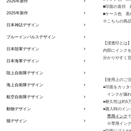
2026年新作
■印面の直径 
2025年新作
■ケース色 黒
※こちらの商品
日本神話デザイン
ブルーインパルスデザイン
【浸透印とは
日本陸軍デザイン
内部にインク
分かりやすく
日本海軍デザイン
陸上自衛隊デザイン
【使用上のご
海上自衛隊デザイン
●印面をカッタ
インクが漏れ
航空自衛隊デザイン
●耐久性は約5
動物デザイン
●購入時のイン
専用インク
猫デザイン
※専用インク
●印面にゴミ