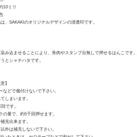
約10ミリ
色
は、SAKAKIのオリジナルデザインの浸透印です。
】
を染み込ませることにより、朱肉やスタンプ台無しで押せるはんこです
言うとシャチハタです。
注意】
ーなどで傷付けないで下さい。
てしまいます。
万回です。
クの量で、約5千回押せます。
で補充出来ます。
以外は補充しないで下さい。
が付いたときは、セロテープなどで剥がして下さい。