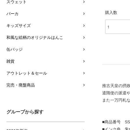
スウェット
購入数
パーカ
キッズサイズ
和風な絵柄のオリジナルはんこ
缶バッジ
雑貨
アウトレット＆セール
完売・廃盤商品
推古天皇の摂
遣隋使の派遣
また一万円札
グループから探す
■商品番号 SST
■インク色 朱