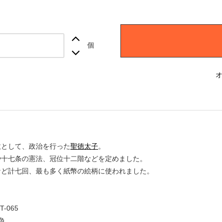
個
政として、政治を行った
聖徳太子
。
や十七条の憲法、冠位十二階などを定めました。
など計七回、最も多く紙幣の絵柄に使われました。
-065
色