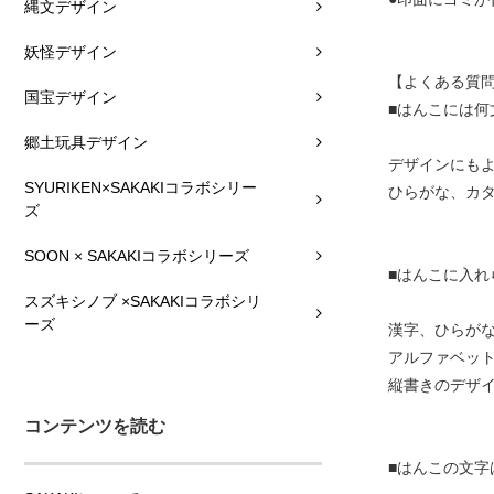
縄文デザイン
妖怪デザイン
【よくある質
国宝デザイン
■はんこには何
郷土玩具デザイン
デザインにも
SYURIKEN×SAKAKIコラボシリー
ひらがな、カ
ズ
SOON × SAKAKIコラボシリーズ
■はんこに入れ
スズキシノブ ×SAKAKIコラボシリ
ーズ
漢字、ひらが
アルファベッ
縦書きのデザ
コンテンツを読む
■はんこの文