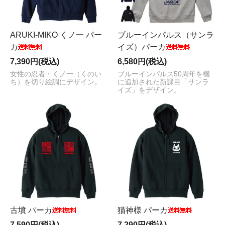
ARUKI-MIKO くノ一 パー
ブルーインパルス（サンラ
カ
イズ）パーカ
7,390円(税込)
6,580円(税込)
女性の忍者・くノ一（くのい
ブルーインパルス50周年を機
ち）を切り絵調にデザイン。
に追加された新課目「サンラ
イズ」をデザイン。
古墳 パーカ
猫神様 パーカ
7,590円(税込)
7,290円(税込)