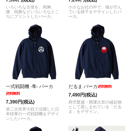
いろいろな古墳を、両胸、
小さなお社の中で、猫が佇ん
腰、両腕などいろいろなとこ
でいる様子をデザインしたパ
ろにプリントしたパーカ。
ーカ。
一式戦闘機 -隼- パーカ
だるま パーカ
7,490円(税込)
7,390円(税込)
商売繁盛・開運出世の縁起物
として親しまれている「だる
第二次世界大戦で活躍した日
ま」をデザイン。
本陸軍の一式戦闘機をデザイ
ンしたパーカ。