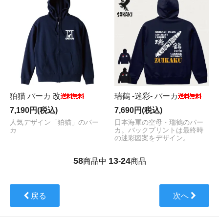
狛猫 パーカ 改
瑞鶴 -迷彩- パーカ
7,190円(税込)
7,690円(税込)
人気デザイン「狛猫」のパー
日本海軍の空母・瑞鶴のパー
カ
カ。バックプリントは最終時
の迷彩図案をデザイン。
58
13
24
商品中
-
商品
戻る
次へ