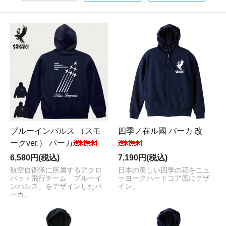
ブルーインパルス （スモ
四季ノ在ル國 パーカ 改
ークver.） パーカ
6,580円(税込)
7,190円(税込)
航空自衛隊に所属するアクロ
日本の美しい四季の花をニュ
バット飛行チーム「ブルーイ
ーヨークハードコア風にデザ
ンパルス」をデザインしたパ
イン。
ーカ。