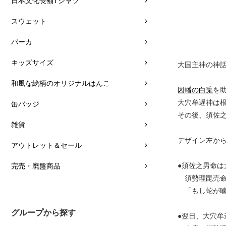
日本文化長袖Tシャツ
スウェット
パーカ
キッズサイズ
大国主神の神
和風な絵柄のオリジナルはんこ
因幡の白兎
を
大穴牟遅神は
缶バッジ
その後、須佐
雑貨
デザイン左か
アウトレット＆セール
●須佐之男命
完売・廃盤商品
須勢理毘売命
「もし蛇が噛
グループから探す
●翌日、大穴