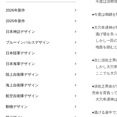
今度は須勢理
2026年新作
●今度は鳴鏑を
2025年新作
●大穴牟遅神
日本神話デザイン
逃げ場を失っ
しかし一匹
ブルーインパルスデザイン
地面を踏むと
日本陸軍デザイン
●次に須佐之
日本海軍デザイン
しかし大穴牟
ここでも大穴
陸上自衛隊デザイン
海上自衛隊デザイン
●須佐之男命
売命を背負っ
航空自衛隊デザイン
大穴牟遅神は
動物デザイン
●逃げる途中