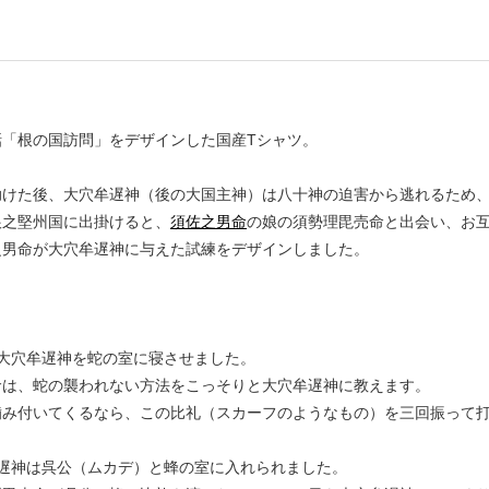
話「根の国訪問」をデザインした国産Tシャツ。
助けた後、大穴牟遅神（後の大国主神）は八十神の迫害から逃れるため
根之堅州国に出掛けると、
須佐之男命
の娘の須勢理毘売命と出会い、お
之男命が大穴牟遅神に与えた試練をデザインしました。
ら
は大穴牟遅神を蛇の室に寝させました。
は、蛇の襲われない方法をこっそりと大穴牟遅神に教えます。
み付いてくるなら、この比礼（スカーフのようなもの）を三回振って打
牟遅神は呉公（ムカデ）と蜂の室に入れられました。