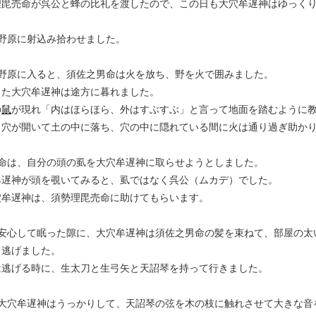
毘売命が呉公と蜂の比礼を渡したので、この日も大穴牟遅神はゆっくり
野原に射込み拾わせました。
が野原に入ると、須佐之男命は火を放ち、野を火で囲みました。
た大穴牟遅神は途方に暮れました。
の
鼠
が現れ「内はほらほら、外はすぶすぶ」と言って地面を踏むように
穴が開いて土の中に落ち、穴の中に隠れている間に火は通り過ぎ助か
男命は、自分の頭の虱を大穴牟遅神に取らせようとしました。
遅神が頭を覗いてみると、虱ではなく呉公（ムカデ）でした。
牟遅神は、須勢理毘売命に助けてもらいます。
が安心して眠った隙に、大穴牟遅神は須佐之男命の髪を束ねて、部屋の太
て逃げました。
逃げる時に、生太刀と生弓矢と天詔琴を持って行きました。
で大穴牟遅神はうっかりして、天詔琴の弦を木の枝に触れさせて大きな音