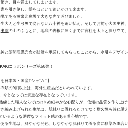
驚き、目を覚ましてしまいます。
家を引き倒し、髪をほどいて追いかけて来ます。
境である黄泉比良坂で大きな声で叫びました。
生大刀と生弓矢で従わない八十神を追い払え。そしてお前が大国主神、
、
出雲
の山のふもとに、地底の岩根に届くまでに宮柱を太々と掘り立て
主神と須勢理毘売命が結婚を承諾してもらったことから、水引をデザイ
SAKAKIコラボシリーズ
第58弾！
ンを日本製・国産Tシャツに】
る衣類の9割以上は、海外生産品だといわれています。
は、今となっては貴重な存在となっています。
は熟練した職人ならではのきめ細やかな心配りが、信頼の品質を作り上げ
紡ぎ編み上げられた生地は、肌触りに優れるだけでなく耐久性も兼ね備
っているような適度なフィット感のある着心地です。
のある生地は、鮮やかな発色、しなやかな肌触りで着る度に馴染み風合