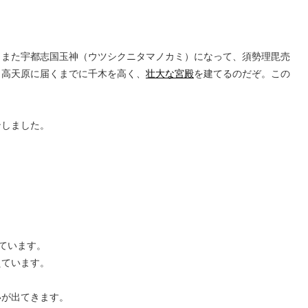
また宇都志国玉神（ウツシクニタマノカミ）になって、須勢理毘売
、高天原に届くまでに千木を高く、
壮大な宮殿
を建てるのだぞ。この
ンしました。
ています。
えています。
いが出てきます。