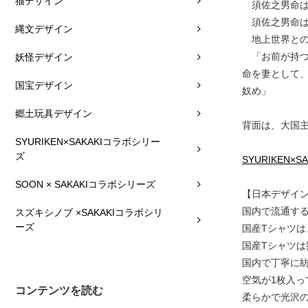
猫デザイン
須佐之男命は
須佐之男命は
縄文デザイン
地上世界との
「お前が持つ
妖怪デザイン
命を妻として
国宝デザイン
奴め」
郷土玩具デザイン
背面は、大国
SYURIKEN×SAKAKIコラボシリー
ズ
SYURIKEN×
SOON × SAKAKIコラボシリーズ
【日本デザイ
国内で流通す
スズキシノブ ×SAKAKIコラボシリ
ーズ
国産Tシャツ
国産Tシャツ
国内で丁寧に
空気が1枚入
コンテンツを読む
柔らかで光沢