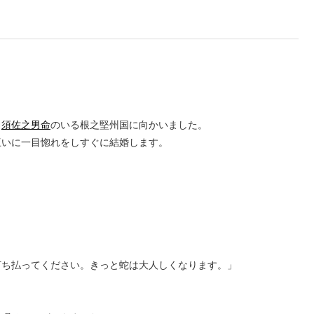
、
須佐之男命
のいる根之堅州国に向かいました。
互いに一目惚れをしすぐに結婚します。
ち払ってください。きっと蛇は大人しくなります。」